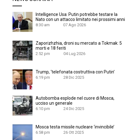
Intelligence Usa: Putin potrebbe testare la
Nato con un attacco limitato nei prossimi anni
8:30 am
07 Ago 2026
Zaporizhzhia, droni su mercato a Tokmak: 5
morti e 18 feriti
2:52 pm
04 Lug 2026
Trump, ‘telefonata costruttiva con Putin’
6:19 pm
28 Dic 2025
Autobomba esplode nel cuore di Mosca,
ucciso un generale
6:10 pm
24 Dic 2025
Mosca testa missile nucleare ‘invincibile’
6:58 pm
26 Ott 2025