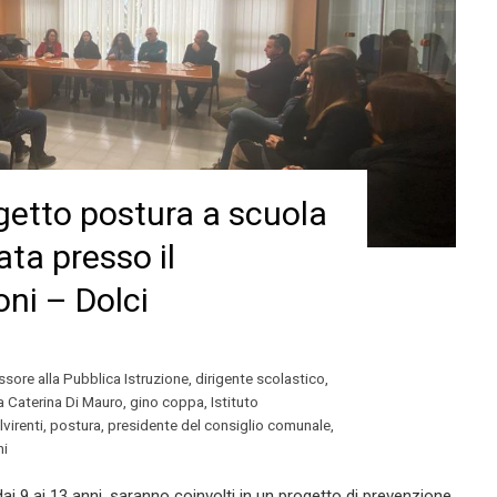
ogetto postura a scuola
ata presso il
ni – Dolci
sore alla Pubblica Istruzione
,
dirigente scolastico
,
ra Caterina Di Mauro
,
gino coppa
,
Istituto
lvirenti
,
postura
,
presidente del consiglio comunale
,
ni
dai 9 ai 13 anni, saranno coinvolti in un progetto di prevenzione