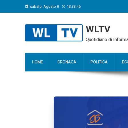
sabato, Agosto 8
13:33:47
WLTV
Quotidiano di Infor
HOME
CRONACA
POLITICA
EC