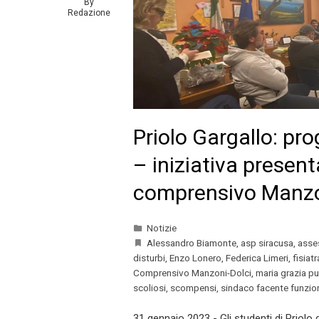
By
Redazione
Priolo Gargallo: pr
– iniziativa present
comprensivo Manzo
Notizie
Alessandro Biamonte
,
asp siracusa
,
asses
disturbi
,
Enzo Lonero
,
Federica Limeri
,
fisiat
Comprensivo Manzoni-Dolci
,
maria grazia pu
scoliosi
,
scompensi
,
sindaco facente funzio
31 gennaio 2023 - Gli studenti di Priolo 