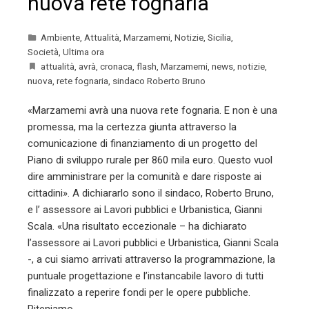
nuova rete fognaria
Ambiente
,
Attualità
,
Marzamemi
,
Notizie
,
Sicilia
,
Società
,
Ultima ora
attualità
,
avrà
,
cronaca
,
flash
,
Marzamemi
,
news
,
notizie
,
nuova
,
rete fognaria
,
sindaco Roberto Bruno
«Marzamemi avrà una nuova rete fognaria. E non è una
promessa, ma la certezza giunta attraverso la
comunicazione di finanziamento di un progetto del
Piano di sviluppo rurale per 860 mila euro. Questo vuol
dire amministrare per la comunità e dare risposte ai
cittadini». A dichiararlo sono il sindaco, Roberto Bruno,
e l’ assessore ai Lavori pubblici e Urbanistica, Gianni
Scala. «Una risultato eccezionale – ha dichiarato
l’assessore ai Lavori pubblici e Urbanistica, Gianni Scala
-, a cui siamo arrivati attraverso la programmazione, la
puntuale progettazione e l’instancabile lavoro di tutti
finalizzato a reperire fondi per le opere pubbliche.