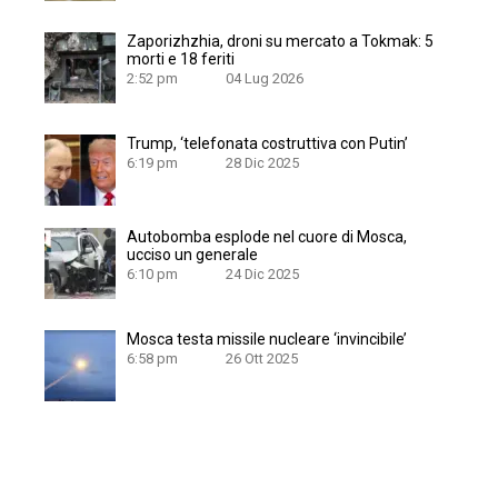
Zaporizhzhia, droni su mercato a Tokmak: 5
morti e 18 feriti
2:52 pm
04 Lug 2026
Trump, ‘telefonata costruttiva con Putin’
6:19 pm
28 Dic 2025
Autobomba esplode nel cuore di Mosca,
ucciso un generale
6:10 pm
24 Dic 2025
Mosca testa missile nucleare ‘invincibile’
6:58 pm
26 Ott 2025