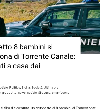
tto 8 bambini si
ona di Torrente Canale:
ati a casa dai
otizie
,
Politica
,
Sicilia
,
Società
,
Ultima ora
e
,
gruppetto
,
news
,
notizie
,
Siracusa
,
smarriscono
,
i film d’avventura, un gruppetto di 8 bambini di Francofonte