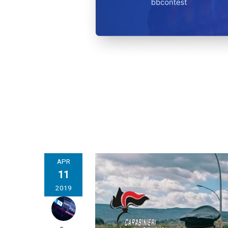
APR
11
2019