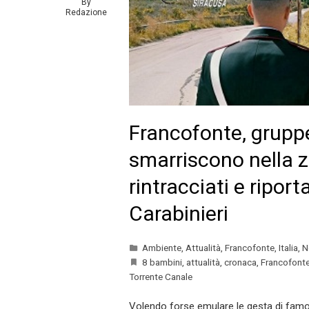
By
Redazione
Francofonte, gruppe
smarriscono nella z
rintracciati e riport
Carabinieri
Ambiente
,
Attualità
,
Francofonte
,
Italia
,
N
8 bambini
,
attualità
,
cronaca
,
Francofont
Torrente Canale
Volendo forse emulare le gesta di famos