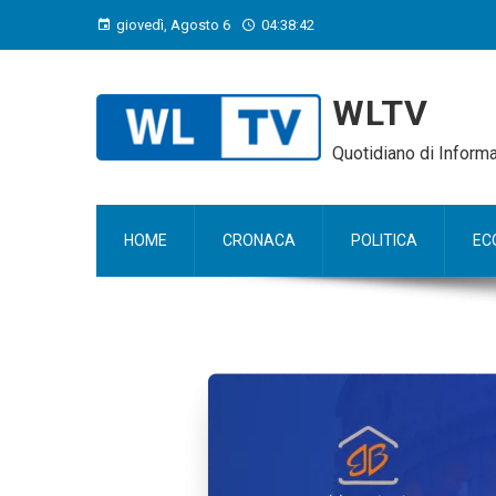
giovedì, Agosto 6
04:38:43
WLTV
Quotidiano di Infor
HOME
CRONACA
POLITICA
EC