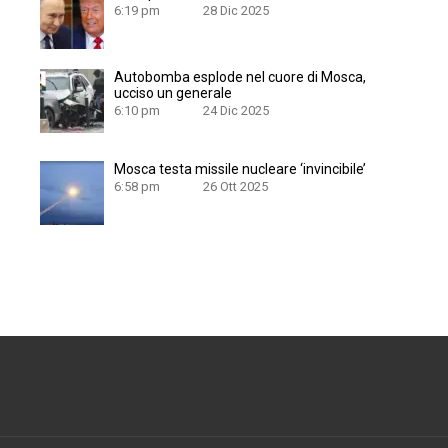
6:19 pm
28 Dic 2025
Autobomba esplode nel cuore di Mosca,
ucciso un generale
6:10 pm
24 Dic 2025
Mosca testa missile nucleare ‘invincibile’
6:58 pm
26 Ott 2025