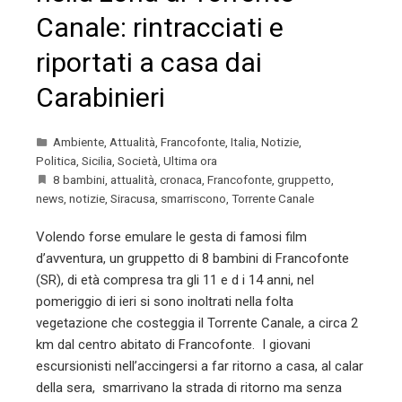
Canale: rintracciati e
riportati a casa dai
Carabinieri
Ambiente
,
Attualità
,
Francofonte
,
Italia
,
Notizie
,
Politica
,
Sicilia
,
Società
,
Ultima ora
8 bambini
,
attualità
,
cronaca
,
Francofonte
,
gruppetto
,
news
,
notizie
,
Siracusa
,
smarriscono
,
Torrente Canale
Volendo forse emulare le gesta di famosi film
d’avventura, un gruppetto di 8 bambini di Francofonte
(SR), di età compresa tra gli 11 e d i 14 anni, nel
pomeriggio di ieri si sono inoltrati nella folta
vegetazione che costeggia il Torrente Canale, a circa 2
km dal centro abitato di Francofonte. I giovani
escursionisti nell’accingersi a far ritorno a casa, al calar
della sera, smarrivano la strada di ritorno ma senza