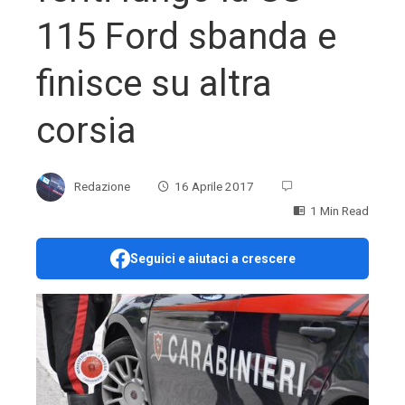
115 Ford sbanda e
finisce su altra
corsia
Redazione
16 Aprile 2017
1 Min Read
Seguici e aiutaci a crescere
ebook
ter
edIn