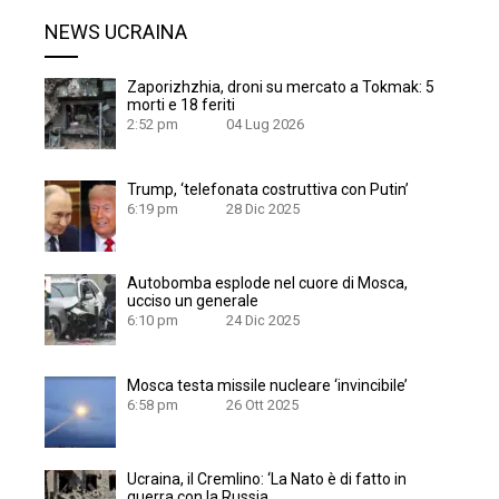
NEWS UCRAINA
Zaporizhzhia, droni su mercato a Tokmak: 5
morti e 18 feriti
2:52 pm
04 Lug 2026
Trump, ‘telefonata costruttiva con Putin’
6:19 pm
28 Dic 2025
Autobomba esplode nel cuore di Mosca,
ucciso un generale
6:10 pm
24 Dic 2025
Mosca testa missile nucleare ‘invincibile’
6:58 pm
26 Ott 2025
Ucraina, il Cremlino: ‘La Nato è di fatto in
guerra con la Russia