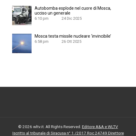
Autobomba esplode nel cuore di Mosca,
ucciso un generale
6:10 pm
24 Dic 2025
Mosca testa missile nucleare ‘invincibile’
6:58 pm
26 Ott 2025
© 2026 wltv.it. All Rights Reserved.
Editore A&A e WLTV
Iscritto al tribunale di Siracusa n° 1 /2017 Roc 24749 Direttore