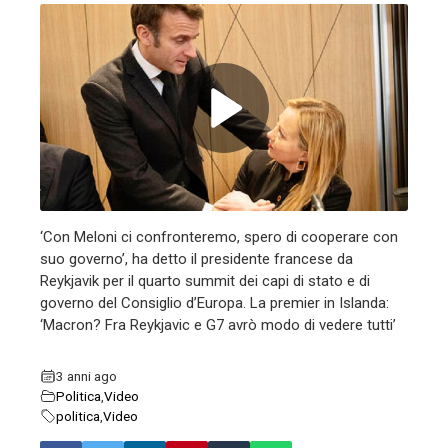
ebook
ter
edIn
erest
‘Con Meloni ci confronteremo, spero di cooperare con
suo governo’, ha detto il presidente francese da
mbleupon
Reykjavik per il quarto summit dei capi di stato e di
governo del Consiglio d’Europa. La premier in Islanda:
l
‘Macron? Fra Reykjavic e G7 avrò modo di vedere tutti’
3 anni ago
Politica
,
Video
politica
,
Video