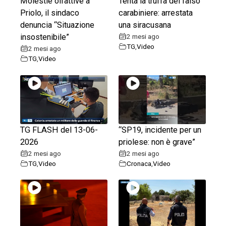
Molestie olfattive a
Tenta la truffa del falso
Priolo, il sindaco
carabiniere: arrestata
denuncia “Situazione
una siracusana
insostenibile”
2 mesi ago
TG
,
Video
2 mesi ago
TG
,
Video
TG FLASH del 13-06-
“SP19, incidente per un
2026
priolese: non è grave”
2 mesi ago
2 mesi ago
TG
,
Video
Cronaca
,
Video