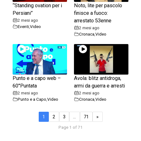
“Standing ovation per i
Noto, lite per pascolo
Persiani”
finisce a fuoco:
2 mesi ago
arrestato 53enne
Eventi
,
Video
2 mesi ago
Cronaca
,
Video
Punto e a capo web –
Avola: blitz antidroga,
60°Puntata
armi da guerra e arresti
2 mesi ago
2 mesi ago
Punto e a Capo
,
Video
Cronaca
,
Video
1
2
3
…
71
»
Page 1 of 71