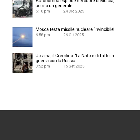
Autobomba esplode nel cuore di Mosca,
ucciso un generale
6:10 pm
24 Dic 2025
Mosca testa missile nucleare ‘invincibile’
6:58 pm
26 Ott 2025
Ucraina, il Cremlino: ‘La Nato è di fatto in
guerra con la Russia
3:52 pm
15 Set 2025