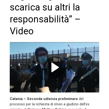
scarica su altri la
responsabilità” –
Video
ebook
ter
edIn
erest
Catania – Seconda udienza preliminare
del
processo per la richiesta di rinvio a giudizio dell’ex
mbleupon