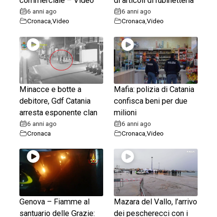
commerciale – Video
di articoli di rubinetteria
6 anni ago
6 anni ago
Cronaca
,
Video
Cronaca
,
Video
Minacce e botte a
Mafia: polizia di Catania
debitore, Gdf Catania
confisca beni per due
arresta esponente clan
milioni
6 anni ago
6 anni ago
Cronaca
Cronaca
,
Video
Genova – Fiamme al
Mazara del Vallo, l’arrivo
santuario delle Grazie:
dei pescherecci con i