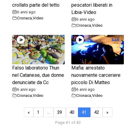
crollato parte del tetto
pescatori liberati in
6 anni ago
Libia-Video
Cronaca
,
Video
6 anni ago
Cronaca
,
Video
Falso laboratorio Thun
Mafia: arrestato
nel Catanese, due donne
nuovamente carceriere
denunciate da Cc
piccolo Di Matteo
6 anni ago
6 anni ago
Cronaca
,
Video
Cronaca
,
Video
«
1
…
39
40
41
42
»
Page 41 of 42