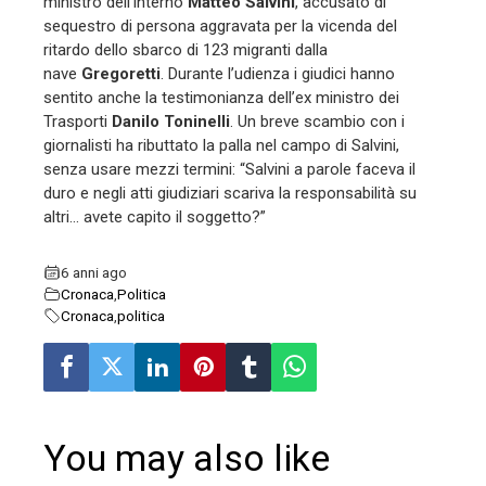
ministro dell’interno
Matteo Salvini
, accusato di
sequestro di persona aggravata per la vicenda del
l
ritardo dello sbarco di 123 migranti dalla
nave
Gregoretti
. Durante l’udienza i giudici hanno
sentito anche la testimonianza dell’ex ministro dei
Trasporti
Danilo Toninelli
. Un breve scambio con i
giornalisti ha ributtato la palla nel campo di Salvini,
senza usare mezzi termini: “Salvini a parole faceva il
duro e negli atti giudiziari scariva la responsabilità su
altri… avete capito il soggetto?”
6 anni ago
Cronaca
,
Politica
Cronaca
,
politica
You may also like