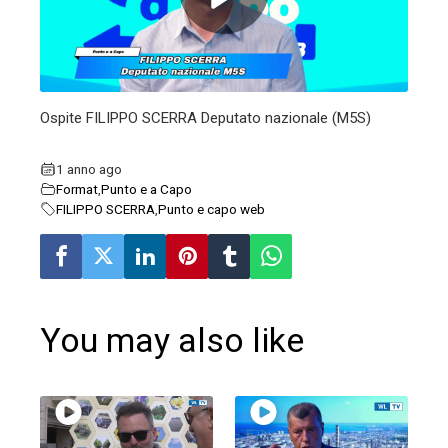
edIn
erest
Ospite FILIPPO SCERRA Deputato nazionale (M5S)
mbleupon
1 anno ago
Format
,
Punto e a Capo
l
FILIPPO SCERRA
,
Punto e capo web
You may also like