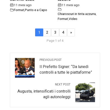
11 mesi ago
11 mesi ago
Format
,
Punto e a Capo
Chiaroscuri in tinta azzurra
,
Format
,
Video
1
2
3
4
»
Page 1 of 4
PREVIOUS POST
Il Prefetto Signer: “Da lunedì
controlli a tutte le piattaforme”
NEXT POST
Augusta, intensificati i controlli
agli autonoleggi