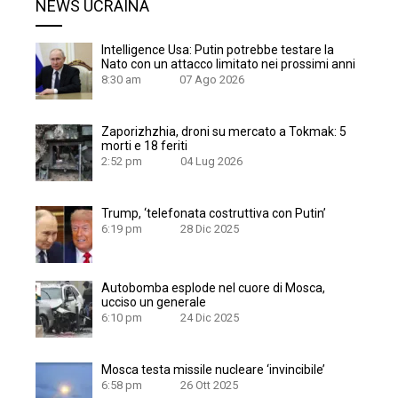
NEWS UCRAINA
Intelligence Usa: Putin potrebbe testare la
Nato con un attacco limitato nei prossimi anni
8:30 am
07 Ago 2026
Zaporizhzhia, droni su mercato a Tokmak: 5
morti e 18 feriti
2:52 pm
04 Lug 2026
Trump, ‘telefonata costruttiva con Putin’
6:19 pm
28 Dic 2025
Autobomba esplode nel cuore di Mosca,
ucciso un generale
6:10 pm
24 Dic 2025
Mosca testa missile nucleare ‘invincibile’
6:58 pm
26 Ott 2025