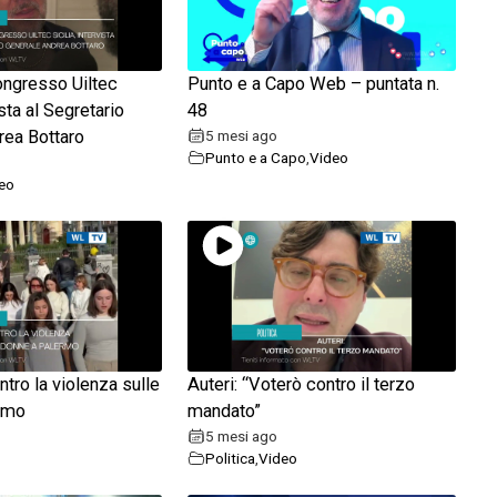
congresso Uiltec
Punto e a Capo Web – puntata n.
ista al Segretario
48
rea Bottaro
5 mesi ago
Punto e a Capo
,
Video
eo
tro la violenza sulle
Auteri: “Voterò contro il terzo
rmo
mandato”
5 mesi ago
Politica
,
Video