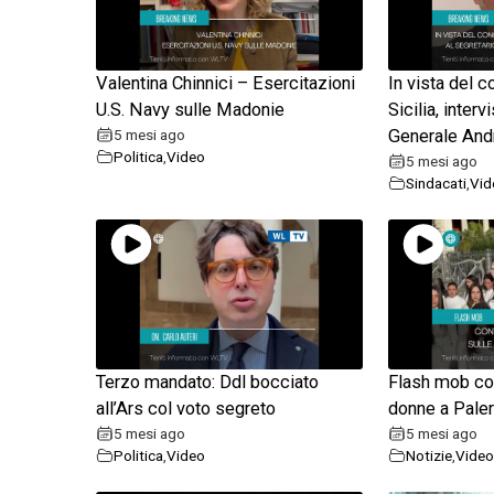
Valentina Chinnici – Esercitazioni
In vista del 
U.S. Navy sulle Madonie
Sicilia, interv
5 mesi ago
Generale And
Politica
,
Video
5 mesi ago
Sindacati
,
Vid
Terzo mandato: Ddl bocciato
Flash mob con
all’Ars col voto segreto
donne a Pale
5 mesi ago
5 mesi ago
Politica
,
Video
Notizie
,
Video