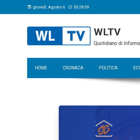
giovedì, Agosto 6
03:29:00
WLTV
Quotidiano di Infor
HOME
CRONACA
POLITICA
EC