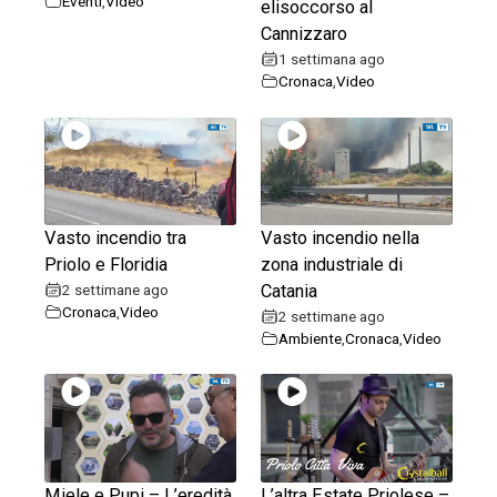
Eventi
,
Video
elisoccorso al
Cannizzaro
1 settimana ago
Cronaca
,
Video
Vasto incendio tra
Vasto incendio nella
Priolo e Floridia
zona industriale di
2 settimane ago
Catania
Cronaca
,
Video
2 settimane ago
Ambiente
,
Cronaca
,
Video
Miele e Pupi – L’eredità
L’altra Estate Priolese –