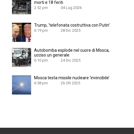
morti e 18 feriti
2:52 pm
04 Lug 2026
Trump, ‘telefonata costruttiva con Putin’
6:19 pm
28 Dic 2025
Autobomba esplode nel cuore di Mosca,
ucciso un generale
6:10 pm
24 Dic 2025
Mosca testa missile nucleare ‘invincibile’
6:58 pm
26 Ott 2025