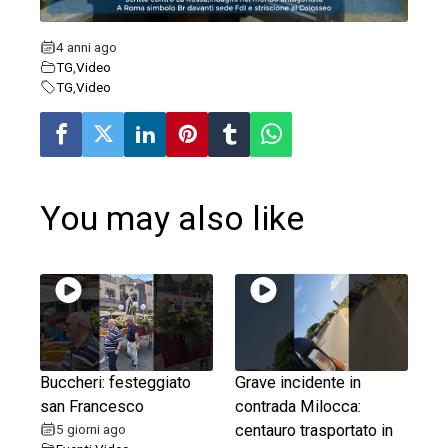
erest
4 anni ago
TG
,
Video
mbleupon
TG
,
Video
l
You may also like
Buccheri: festeggiato
Grave incidente in
san Francesco
contrada Milocca:
5 giorni ago
centauro trasportato in