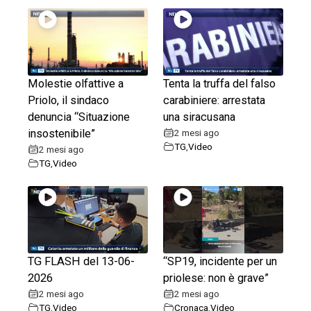
Molestie olfattive a
Tenta la truffa del falso
Priolo, il sindaco
carabiniere: arrestata
denuncia “Situazione
una siracusana
insostenibile”
2 mesi ago
TG
,
Video
2 mesi ago
TG
,
Video
TG FLASH del 13-06-
“SP19, incidente per un
2026
priolese: non è grave”
2 mesi ago
2 mesi ago
TG
,
Video
Cronaca
,
Video