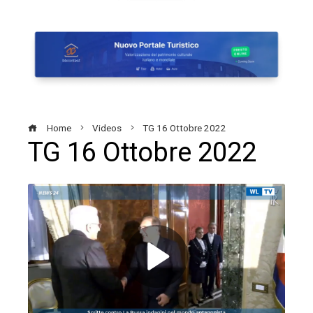
Home
Videos
TG 16 Ottobre 2022
TG 16 Ottobre 2022
ebook
ter
edIn