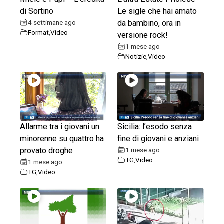
di Sortino
Le sigle che hai amato
4 settimane ago
da bambino, ora in
Format
,
Video
versione rock!
1 mese ago
Notizie
,
Video
Allarme tra i giovani un
Sicilia: l’esodo senza
minorenne su quattro ha
fine di giovani e anziani
provato droghe
1 mese ago
TG
,
Video
1 mese ago
TG
,
Video