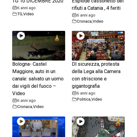
TG 10 DICEMBRE 2020
Esplode cassonetto dei
6 anni ago
rifiuti a Catania , 4 feriti
TG
,
Video
6 anni ago
Cronaca
,
Video
Bologna- Castel
Dl sicurezza, protesta
Maggiore, auto in un
della Lega alla Camera
canale: salvato un uomo
con striscione e
dai vigili del fuoco –
gigantografia
Video
6 anni ago
Politica
,
Video
6 anni ago
Cronaca
,
Video