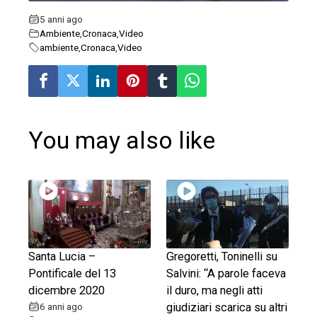
erest
5 anni ago
Ambiente
,
Cronaca
,
Video
mbleupon
ambiente
,
Cronaca
,
Video
l
You may also like
Santa Lucia –
Gregoretti, Toninelli su
Pontificale del 13
Salvini: “A parole faceva
dicembre 2020
il duro, ma negli atti
6 anni ago
giudiziari scarica su altri