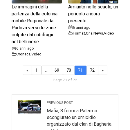
Le immagini della
Amianto nelle scuole, un
partenza della colonna
pericolo ancora
mobile Regionale da
presente
Padova verso le zone
6 anni ago
Format
,
Ona News
,
Video
colpite dal nubifragio
nel bellunese
6 anni ago
Cronaca
,
Video
«
1
…
69
70
71
72
»
Page 71 of 72
PREVIOUS POST
Mafia, 8 fermi a Palermo:
scongiurato un omicidio
organizzato dal clan di Bagheria