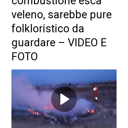
combustione esca
veleno, sarebbe pure
folkloristico da
guardare – VIDEO E
FOTO
ebook
ter
edIn