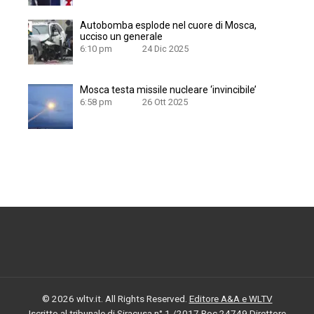
Autobomba esplode nel cuore di Mosca,
ucciso un generale
6:10 pm
24 Dic 2025
Mosca testa missile nucleare ‘invincibile’
6:58 pm
26 Ott 2025
© 2026 wltv.it. All Rights Reserved.
Editore A&A e WLTV
Iscritto al tribunale di Siracusa n° 1 /2017 Roc 24749 Direttore