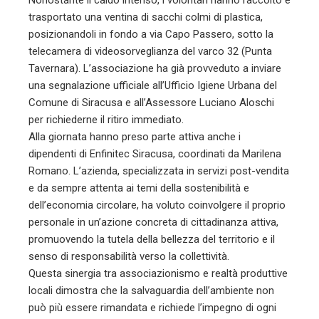
Nonostante il caldo intenso, i volontari hanno raccolto e
trasportato una ventina di sacchi colmi di plastica,
posizionandoli in fondo a via Capo Passero, sotto la
telecamera di videosorveglianza del varco 32 (Punta
Tavernara). L’associazione ha già provveduto a inviare
una segnalazione ufficiale all’Ufficio Igiene Urbana del
Comune di Siracusa e all’Assessore Luciano Aloschi
per richiederne il ritiro immediato.
Alla giornata hanno preso parte attiva anche i
dipendenti di Enfinitec Siracusa, coordinati da Marilena
Romano. L’azienda, specializzata in servizi post-vendita
e da sempre attenta ai temi della sostenibilità e
dell’economia circolare, ha voluto coinvolgere il proprio
personale in un’azione concreta di cittadinanza attiva,
promuovendo la tutela della bellezza del territorio e il
senso di responsabilità verso la collettività.
Questa sinergia tra associazionismo e realtà produttive
locali dimostra che la salvaguardia dell’ambiente non
può più essere rimandata e richiede l’impegno di ogni