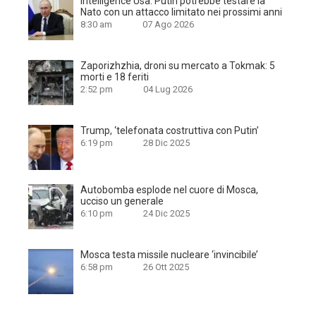
Intelligence Usa: Putin potrebbe testare la
Nato con un attacco limitato nei prossimi anni
8:30 am
07 Ago 2026
Zaporizhzhia, droni su mercato a Tokmak: 5
morti e 18 feriti
2:52 pm
04 Lug 2026
Trump, ‘telefonata costruttiva con Putin’
6:19 pm
28 Dic 2025
Autobomba esplode nel cuore di Mosca,
ucciso un generale
6:10 pm
24 Dic 2025
Mosca testa missile nucleare ‘invincibile’
6:58 pm
26 Ott 2025