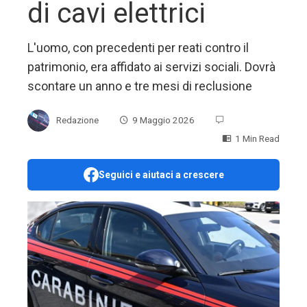
di cavi elettrici
L'uomo, con precedenti per reati contro il
patrimonio, era affidato ai servizi sociali. Dovrà
scontare un anno e tre mesi di reclusione
Redazione
9 Maggio 2026
1 Min Read
Seguici e aiutaci a crescere
ebook
ter
edIn
erest