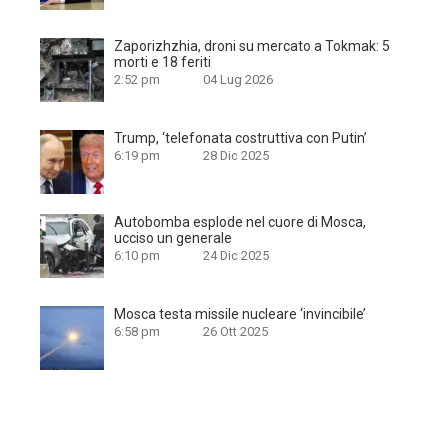
Zaporizhzhia, droni su mercato a Tokmak: 5
morti e 18 feriti
2:52 pm
04 Lug 2026
Trump, ‘telefonata costruttiva con Putin’
6:19 pm
28 Dic 2025
Autobomba esplode nel cuore di Mosca,
ucciso un generale
6:10 pm
24 Dic 2025
Mosca testa missile nucleare ‘invincibile’
6:58 pm
26 Ott 2025