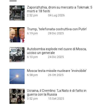
Zaporizhzhia, droni su mercato a Tokmak: 5
morti e 18 feriti
2:52 pm
04 Lug 2026
Trump, ‘telefonata costruttiva con Putin’
6:19 pm
28 Dic 2025
Autobomba esplode nel cuore di Mosca,
ucciso un generale
6:10 pm
24 Dic 2025
Mosca testa missile nucleare ‘invincibile’
6:58 pm
26 Ott 2025
Ucraina, il Cremlino: ‘La Nato è di fatto in
guerra con la Russia
3:52 pm
15 Set 2025