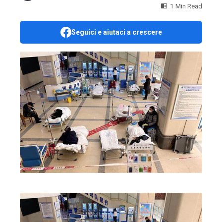
1 Min Read
Seguici e aiutaci a crescere
ebook
ter
edIn
erest
mbleupon
l