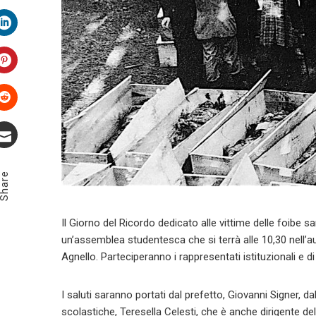
Twitter
LinkedIn
Pinterest
Stumbleupon
Email
Share
Il Giorno del Ricordo dedicato alle vittime delle foibe 
un’assemblea studentesca che si terrà alle 10,30 nell’au
Agnello. Parteciperanno i rappresentati istituzionali e di 
I saluti saranno portati dal prefetto, Giovanni Signer, da
scolastiche, Teresella Celesti, che è anche dirigente del