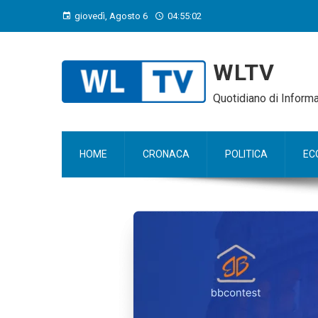
giovedì, Agosto 6
04:55:03
WLTV
Quotidiano di Infor
HOME
CRONACA
POLITICA
EC