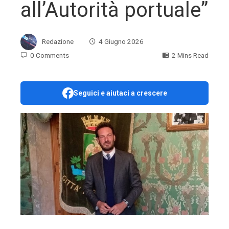
all’Autorità portuale”
Redazione
4 Giugno 2026
0 Comments
2 Mins Read
Seguici e aiutaci a crescere
ebook
ter
edIn
erest
mbleupon