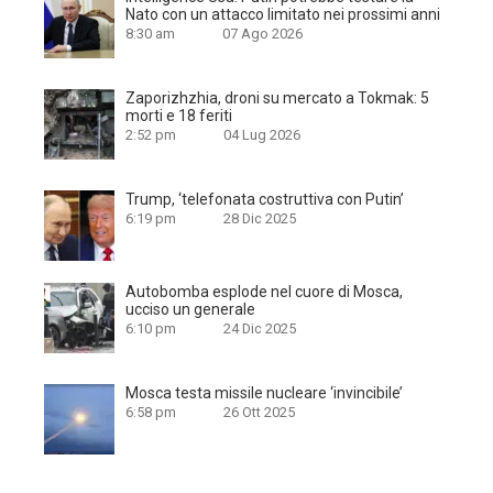
Nato con un attacco limitato nei prossimi anni
8:30 am
07 Ago 2026
Zaporizhzhia, droni su mercato a Tokmak: 5
morti e 18 feriti
2:52 pm
04 Lug 2026
Trump, ‘telefonata costruttiva con Putin’
6:19 pm
28 Dic 2025
Autobomba esplode nel cuore di Mosca,
ucciso un generale
6:10 pm
24 Dic 2025
Mosca testa missile nucleare ‘invincibile’
6:58 pm
26 Ott 2025