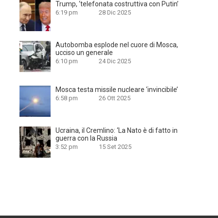
Trump, ‘telefonata costruttiva con Putin’
6:19 pm
28 Dic 2025
Autobomba esplode nel cuore di Mosca,
ucciso un generale
6:10 pm
24 Dic 2025
Mosca testa missile nucleare ‘invincibile’
6:58 pm
26 Ott 2025
Ucraina, il Cremlino: ‘La Nato è di fatto in
guerra con la Russia
3:52 pm
15 Set 2025