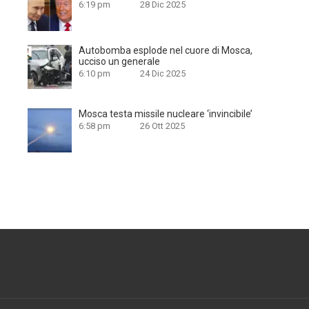
6:19 pm
28 Dic 2025
Autobomba esplode nel cuore di Mosca,
ucciso un generale
6:10 pm
24 Dic 2025
Mosca testa missile nucleare ‘invincibile’
6:58 pm
26 Ott 2025