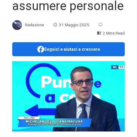
assumere personale
Redazione
31 Maggio 2025
2 Mins Read
Seguici e aiutaci a crescere
ebook
ter
edIn
erest
mbleupon