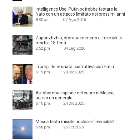
Intelligence Usa: Putin potrebbe testare la
Nato con un attacco limitato nei prossimi anni
8:30 am
07 Ago 2026
Zaporizhzhia, droni su mercato a Tokmak: 5
morti e 18 feriti
2:52 pm
04 Lug 2026
Trump, ‘telefonata costruttiva con Putin’
6:19 pm
28 Dic 2025
Autobomba esplode nel cuore di Mosca,
ucciso un generale
6:10 pm
24 Dic 2025
Mosca testa missile nucleare ‘invincibile’
6:58 pm
26 Ott 2025