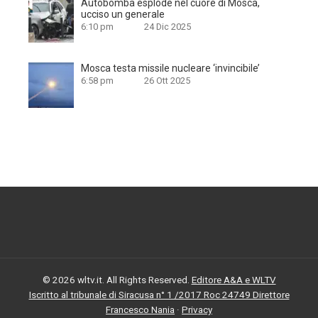
Autobomba esplode nel cuore di Mosca,
ucciso un generale
6:10 pm
24 Dic 2025
Mosca testa missile nucleare ‘invincibile’
6:58 pm
26 Ott 2025
© 2026 wltv.it. All Rights Reserved.
Editore A&A e WLTV
Iscritto al tribunale di Siracusa n° 1 /2017 Roc 24749 Direttore
Francesco Nania
·
Privacy