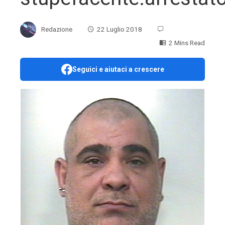
Redazione
22 Luglio 2018
2 Mins Read
Seguici e aiutaci a crescere
ebook
ter
edIn
erest
mbleupon
l