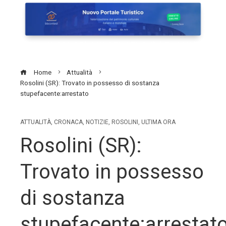
Home
Attualità
Rosolini (SR): Trovato in possesso di sostanza
stupefacente:arrestato
ATTUALITÀ
,
CRONACA
,
NOTIZIE
,
ROSOLINI
,
ULTIMA ORA
Rosolini (SR):
Trovato in possesso
di sostanza
stupefacente:arrestat