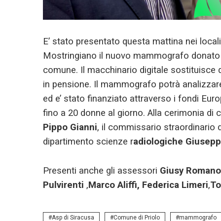
E’ stato presentato questa mattina nei locali 
Mostringiano il nuovo mammografo donato dal
comune. Il macchinario digitale sostituisce 
in pensione. Il mammografo potrà analizzar
ed e’ stato finanziato attraverso i fondi Eu
fino a 20 donne al giorno. Alla cerimonia di 
Pippo Gianni
, il commissario straordinario 
dipartimento scienze r
adiologiche Giusepp
Presenti anche gli assessori
Giusy Romano
Pulvirenti
,
Marco Aliffi,
Federica Limeri
,
To
Asp di Siracusa
Comune di Priolo
mammografo