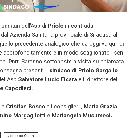
sanitari dell’Asp di
Priolo
in contrada
l’Azienda Sanitaria provinciale di Siracusa al
quello precedente analogico che da oggi va quindi
e approfonditamente e in modo scaglionato i seni
ropei Pnrr. Saranno sottoposte a visita su chiamata
consegna presenti il
sindaco di Priolo Gargallo
dell’Asp
Salvatore Lucio Ficara
e il direttore del
e Capodieci.
e
Cristian Bosco
e i consiglieri ,
Maria Grazia
nino Margagliotti
e
Mariangela Musumeci.
sindaco Gianni