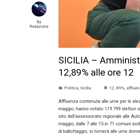
By
Redazione
SICILIA – Amministr
12,89% alle ore 12
Politica
,
Sicilia
12
,
89%
,
affluen
Affluenza contenuta alle urne per le elez
maggio, hanno votato 119.799 elettori su 
sito dell'assessorato regionale alle Auto
maggio, dalle 7 alle 15 in 71 comuni sici
di ballottaggio, si tornerà alle urne dom