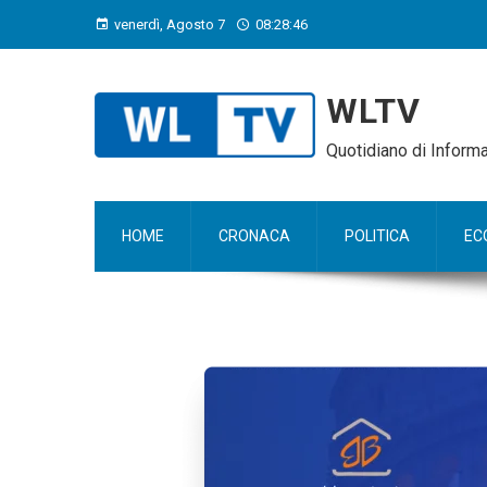
venerdì, Agosto 7
08:28:47
WLTV
Quotidiano di Infor
HOME
CRONACA
POLITICA
EC