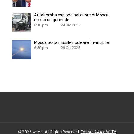
Autobomba esplode nel cuore di Mosca,
ucciso un generale
6:10 pm
24 Dic 2025
Mosca testa missile nucleare ‘invincibile’
6:58 pm
26 Ott 2025
© 2026 wltv.it. All Rights Reserved.
Editore A&A e WLTV