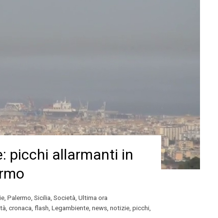
picchi allarmanti in
ermo
ie
,
Palermo
,
Sicilia
,
Società
,
Ultima ora
ità
,
cronaca
,
flash
,
Legambiente
,
news
,
notizie
,
picchi
,