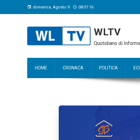
domenica, Agosto 9
08:07:17
WLTV
Quotidiano di Infor
HOME
CRONACA
POLITICA
EC