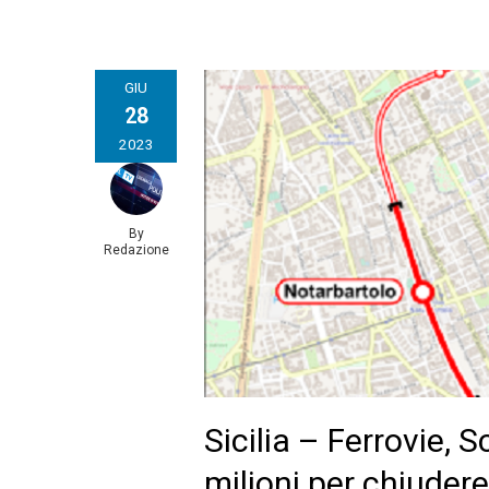
GIU
28
2023
By
Redazione
Sicilia – Ferrovie, 
milioni per chiudere