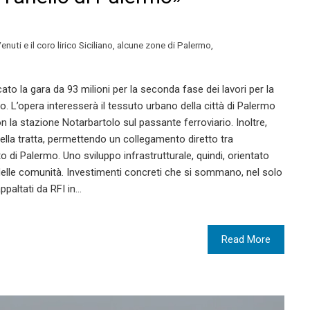
uti e il coro lirico Siciliano
,
alcune zone di Palermo
,
cato la gara da 93 milioni per la seconda fase dei lavori per la
mo. L’opera interesserà il tessuto urbano della città di Palermo
la stazione Notarbartolo sul passante ferroviario. Inoltre,
della tratta, permettendo un collegamento diretto tra
to di Palermo. Uno sviluppo infrastrutturale, quindi, orientato
 e delle comunità. Investimenti concreti che si sommano, nel solo
appaltati da RFI in…
Read More