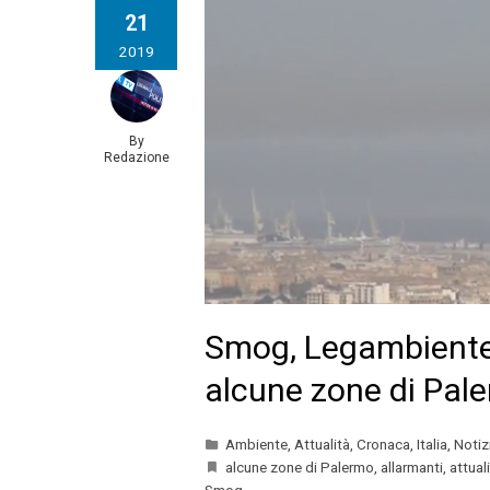
21
2019
By
Redazione
Smog, Legambiente: 
alcune zone di Pal
Ambiente
,
Attualità
,
Cronaca
,
Italia
,
Notiz
alcune zone di Palermo
,
allarmanti
,
attual