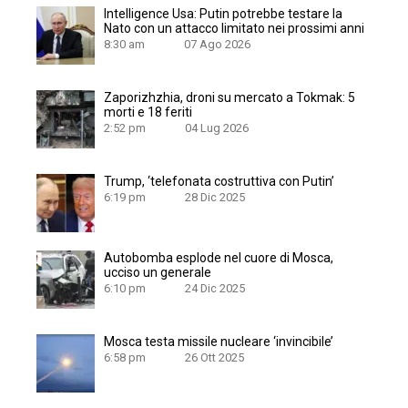
Intelligence Usa: Putin potrebbe testare la
Nato con un attacco limitato nei prossimi anni
8:30 am
07 Ago 2026
Zaporizhzhia, droni su mercato a Tokmak: 5
morti e 18 feriti
2:52 pm
04 Lug 2026
Trump, ‘telefonata costruttiva con Putin’
6:19 pm
28 Dic 2025
Autobomba esplode nel cuore di Mosca,
ucciso un generale
6:10 pm
24 Dic 2025
Mosca testa missile nucleare ‘invincibile’
6:58 pm
26 Ott 2025