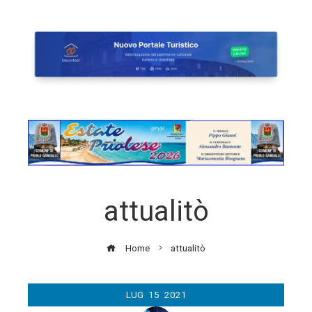
attualitò
Home
attualitò
LUG
15
2021