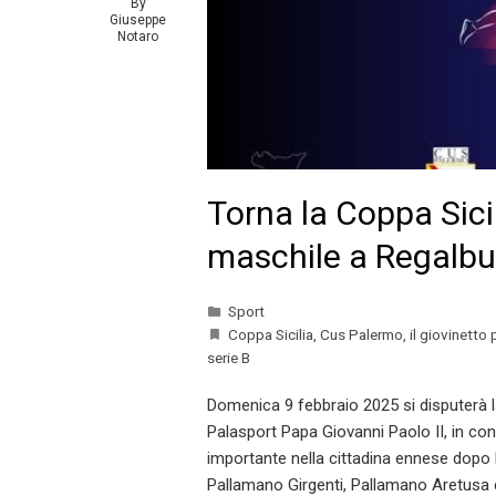
By
Giuseppe
Notaro
Torna la Coppa Sici
maschile a Regalbu
Sport
Coppa Sicilia
,
Cus Palermo
,
il giovinetto
serie B
Domenica 9 febbraio 2025 si disputerà la
Palasport Papa Giovanni Paolo II, in co
importante nella cittadina ennese dopo
Pallamano Girgenti, Pallamano Aretusa 