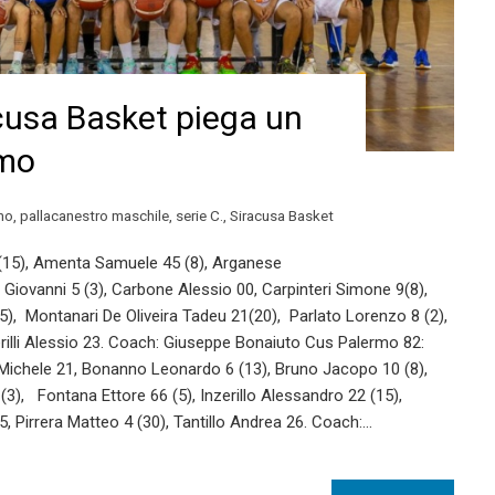
cusa Basket piega un
rmo
mo
,
pallacanestro maschile
,
serie C.
,
Siracusa Basket
 (15), Amenta Samuele 45 (8), Arganese
 (3), Carbone Alessio 00, Carpinteri Simone 9(8),
), Montanari De Oliveira Tadeu 21(20), Parlato Lorenzo 8 (2),
rilli Alessio 23. Coach: Giuseppe Bonaiuto Cus Palermo 82:
 Michele 21, Bonanno Leonardo 6 (13), Bruno Jacopo 10 (8),
 (3), Fontana Ettore 66 (5), Inzerillo Alessandro 22 (15),
 Pirrera Matteo 4 (30), Tantillo Andrea 26. Coach:…