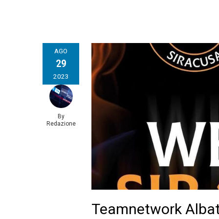
AGO
29
2023
By
Redazione
Teamnetwork Albat