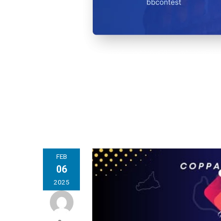
FEB
06
2025