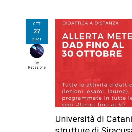
OTT
27
2021
By
Redazione
Università di Catan
strutture di Siracu