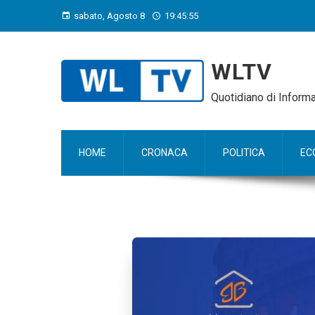
sabato, Agosto 8
19:45:56
WLTV
Quotidiano di Infor
HOME
CRONACA
POLITICA
EC