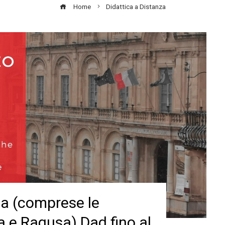
Home
Didattica a Distanza
ia (comprese le
sa e Ragusa) Dad fino al