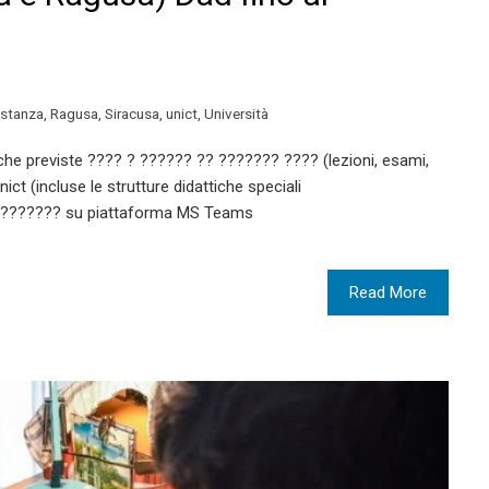
istanza
,
Ragusa
,
Siracusa
,
unict
,
Università
tiche previste ???? ? ?????? ?? ??????? ???? (lezioni, esami,
ict (incluse le strutture didattiche speciali
 ???????? su piattaforma MS Teams
Read More