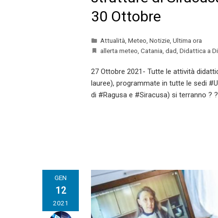
30 Ottobre
Attualità
,
Meteo
,
Notizie
,
Ultima ora
allerta meteo
,
Catania
,
dad
,
Didattica a D
27 Ottobre 2021- Tutte le attività didat
lauree), programmate in tutte le sedi #Un
di #Ragusa e #Siracusa) si terranno ?
GEN
12
2021