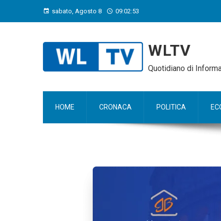
sabato, Agosto 8
09:02:54
WLTV
Quotidiano di Infor
HOME
CRONACA
POLITICA
EC