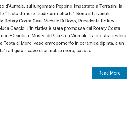
zo d’Aumale, sul lungomare Peppino Impastato a Terrasini, la
olo “Testa di moro: tradizioni nell’arte”. Sono intervenuti
te Rotary Costa Gaia, Michele Di Bono, Presidente Rotary
luca Cascio. L’iniziativa è stata promossa dai Rotary Costa
 con BCsicilia e Museo di Palazzo d’Aumale. La mostra resterà
La Testa di Moro, vaso antropomorfo in ceramica dipinta, è un
sta” raffigura il capo di un nobile moro, spesso…
Read More