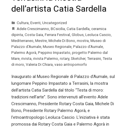
dell’artista Catia Sardella
Cultura
,
Eventi
,
Uncategorized
Adele Crescimanno
,
BCsicilia
,
Catia Sardella
,
ceramica
dipinta
,
Costa Gaia
,
Ferrara Festival
,
Globus
,
Leoluca Cascio
,
Mediterraneo
,
Mestre
,
Michele Di Bono
,
mostra
,
Museo di
Palazzo d’Aumale
,
Museo Regionale
,
Palazzo d’Aumale
,
Palermo Agorà
,
Peppino Impastato
,
progetto Palermo dal
Mare
,
rivista
,
rivista Palermo
,
rotary
,
Sketcher
,
Terrasini
,
Testa
di moro
,
Valeria Di Chiara
,
vaso antropomorfo
Inaugurato al Museo Regionale di Palazzo d’Aumale, sul
lungomare Peppino Impastato a Terrasini, la mostra
dell’artista Catia Sardella dal titolo “Testa di moro:
tradizioni nell’arte”. Sono intervenuti all’evento Adele
Crescimanno, Presidente Rotary Costa Gaia, Michele Di
Bono, Presidente Rotary Palermo Agorà, e
l’etnoantropologo Leoluca Cascio. L’iniziativa è stata
promossa dai Rotary Costa Gaia e Palermo Agorà in