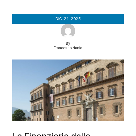
DIC
21
2025
By
Francesco Nania