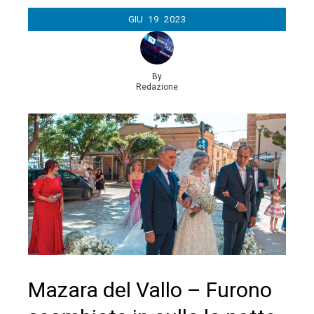
GIU
19
2023
By
Redazione
Mazara del Vallo – Furono