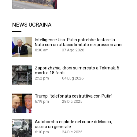
NEWS UCRAINA
Intelligence Usa: Putin potrebbe testare la
Nato con un attacco limitato nei prossimi anni
8:30 am
07 Ago 2026
Zaporizhzhia, droni su mercato a Tokmak: 5
morti e 18 feriti
2:52 pm
04 Lug 2026
Trump, ‘telefonata costruttiva con Putin’
6:19 pm
28 Dic 2025
Autobomba esplode nel cuore di Mosca,
ucciso un generale
6:10 pm
24 Dic 2025