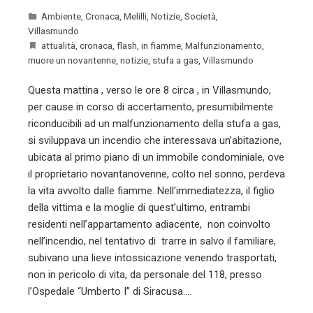
Ambiente
,
Cronaca
,
Melilli
,
Notizie
,
Società
,
Villasmundo
attualità
,
cronaca
,
flash
,
in fiamme
,
Malfunzionamento
,
muore un novantenne
,
notizie
,
stufa a gas
,
Villasmundo
Questa mattina , verso le ore 8 circa , in Villasmundo,
per cause in corso di accertamento, presumibilmente
riconducibili ad un malfunzionamento della stufa a gas,
si sviluppava un incendio che interessava un’abitazione,
ubicata al primo piano di un immobile condominiale, ove
il proprietario novantanovenne, colto nel sonno, perdeva
la vita avvolto dalle fiamme. Nell’immediatezza, il figlio
della vittima e la moglie di quest’ultimo, entrambi
residenti nell’appartamento adiacente, non coinvolto
nell’incendio, nel tentativo di trarre in salvo il familiare,
subivano una lieve intossicazione venendo trasportati,
non in pericolo di vita, da personale del 118, presso
l’Ospedale “Umberto I” di Siracusa.…