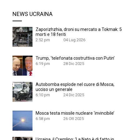
NEWS UCRAINA
Zaporizhzhia, droni su mercato a Tokmak: 5
morti e 18 feriti
2:52 pm
04 Lug 2026
Trump, ‘telefonata costruttiva con Putin’
6:19 pm
28 Dic 2025
Autobomba esplode nel cuore di Mosca,
ucciso un generale
6:10 pm
24 Dic 2025
Mosca testa missile nucleare ‘invincibile’
6:58 pm
26 Ott 2025
Ucraina, il Cremlino: ‘La Nato è di fatto in