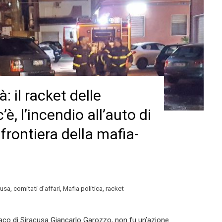
: il racket delle
è, l’incendio all’auto di
frontiera della mafia-
cusa
,
comitati d'affari
,
Mafia politica
,
racket
daco di Siracusa Giancarlo Garozzo, non fu un’azione