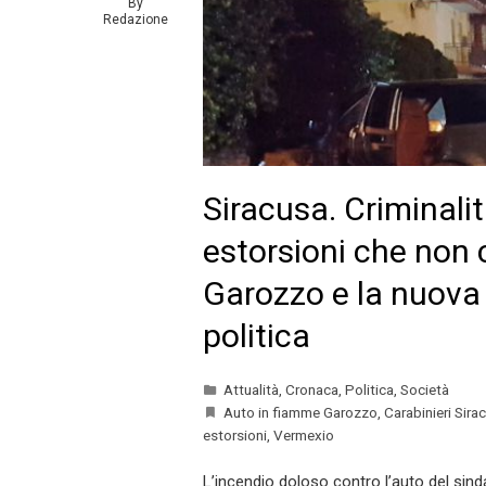
By
Redazione
Siracusa. Criminalità
estorsioni che non c’
Garozzo e la nuova 
politica
Attualità
,
Cronaca
,
Politica
,
Società
Auto in fiamme Garozzo
,
Carabinieri Sira
estorsioni
,
Vermexio
L’incendio doloso contro l’auto del sin