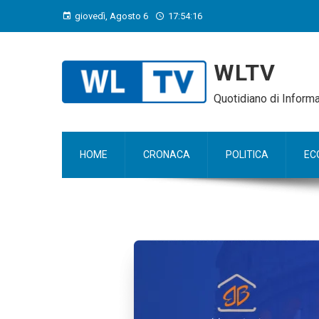
giovedì, Agosto 6
17:54:17
WLTV
Quotidiano di Infor
HOME
CRONACA
POLITICA
EC