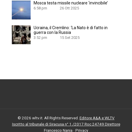
Mosca testa missile nucleare ‘invincibile’
6:58 pm
26 Ott 2025
Ucraina, il Cremlino: ‘La Nato è di fatto in
guerra con la Russia
3:52 pm
15 Set 2025
© 2026 wltv.it. All Rights Reserved.
Editore A&A e WLTV
Iscritto al tribunale di Siracusa n° 1 /2017 Roc 24749 Direttore
Francesco Nania
·
Privacy