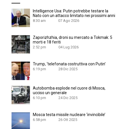
Intelligence Usa: Putin potrebbe testare la
Nato con un attacco limitato nei prossimi anni
8:30 am
07 Ago 2026
Zaporizhzhia, droni su mercato a Tokmak: 5
morti e 18 feriti
2:52 pm
04 Lug 2026
Trump, ‘telefonata costruttiva con Putin’
6:19 pm
28 Dic 2025
Autobomba esplode nel cuore di Mosca,
ucciso un generale
6:10 pm
24 Dic 2025
Mosca testa missile nucleare ‘invincibile’
6:58 pm
26 Ott 2025