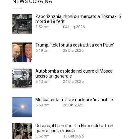
NEWS UCRAINA
Zaporizhzhia, droni su mercato a Tokmak: 5
morti e 18 feriti
2:52 pm
04 Lug 2026
Trump, ‘telefonata costruttiva con Putin’
6:19 pm
28 Dic 2025
Autobomba esplode nel cuore di Mosca,
ucciso un generale
6:10 pm
24 Dic 2025
Mosca testa missile nucleare ‘invincibile’
6:58 pm
26 Ott 2025
Ucraina, il Cremlino: ‘La Nato è di fatto in
guerra con la Russia
3:52 pm
15 Set 2025