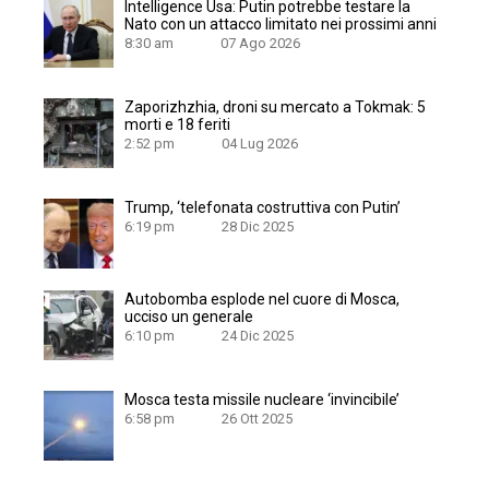
Intelligence Usa: Putin potrebbe testare la
Nato con un attacco limitato nei prossimi anni
8:30 am
07 Ago 2026
Zaporizhzhia, droni su mercato a Tokmak: 5
morti e 18 feriti
2:52 pm
04 Lug 2026
Trump, ‘telefonata costruttiva con Putin’
6:19 pm
28 Dic 2025
Autobomba esplode nel cuore di Mosca,
ucciso un generale
6:10 pm
24 Dic 2025
Mosca testa missile nucleare ‘invincibile’
6:58 pm
26 Ott 2025