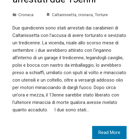
Cronaca
Caltanissetta
,
cronaca
,
Torture
Due quindicenni sono stati arrestati dai carabinieri di
Caltanissetta con l'accusa di avere torturato e seviziato
un tredicenne. La vicenda, risale allo scorso mese di
settembre: i due avrebbero attirato con l'inganno
all'interno di un garage il tredicenne, legandogli caviglie,
polsi e bocca con nastro da imballaggio; lo avrebbero
preso a schiaffi, umiliato con sputi al volto e minacciato
con utensili e un coltello, oltre a versargli addosso olio
per motori minacciando di dargli fuoco. Dopo circa
un'ora e mezza, il 13enne sarebbe stato liberato con
l'ulteriore minaccia di morte qualora avesse rivelato
quanto accaduto. I due sono stati…
Read More