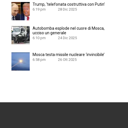
Trump, ‘telefonata costruttiva con Putin’
6:19 pm
28 Dic 2025
Autobomba esplode nel cuore di Mosca,
ucciso un generale
6:10 pm
24 Dic 2025
Mosca testa missile nucleare ‘invincibile’
6:58 pm
26 Ott 2025