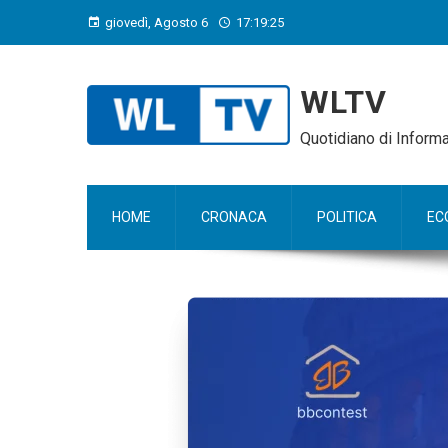
giovedì, Agosto 6
17:19:26
WLTV
Quotidiano di Infor
HOME
CRONACA
POLITICA
EC