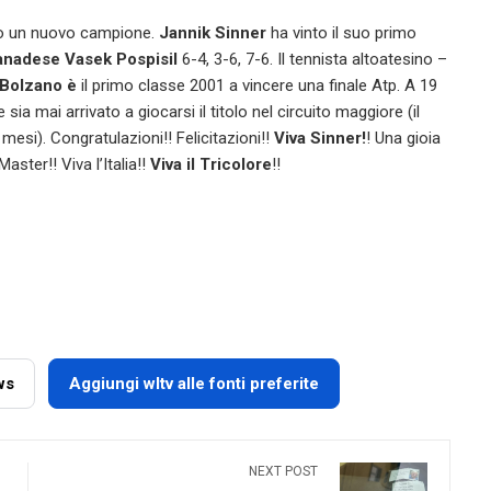
ato un nuovo campione.
Jannik Sinner
ha vinto il suo primo
canadese Vasek Pospisil
6-4, 3-6, 7-6. Il tennista altoatesino –
Bolzano è
il primo classe 2001 a vincere una finale Atp. A 19
 sia mai arrivato a giocarsi il titolo nel circuito maggiore (il
7 mesi). Congratulazioni!! Felicitazioni!!
Viva Sinner!
! Una gioia
Master!! Viva l’Italia!!
Viva il Tricolore
!!
ws
Aggiungi wltv alle fonti preferite
NEXT POST