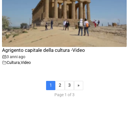
Agrigento capitale della cultura -Video
3 anni ago
Cultura
,
Video
1
2
3
»
Page 1 of 3