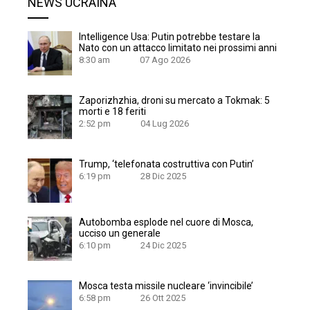
NEWS UCRAINA
Intelligence Usa: Putin potrebbe testare la
Nato con un attacco limitato nei prossimi anni
8:30 am
07 Ago 2026
Zaporizhzhia, droni su mercato a Tokmak: 5
morti e 18 feriti
2:52 pm
04 Lug 2026
Trump, ‘telefonata costruttiva con Putin’
6:19 pm
28 Dic 2025
Autobomba esplode nel cuore di Mosca,
ucciso un generale
6:10 pm
24 Dic 2025
Mosca testa missile nucleare ‘invincibile’
6:58 pm
26 Ott 2025