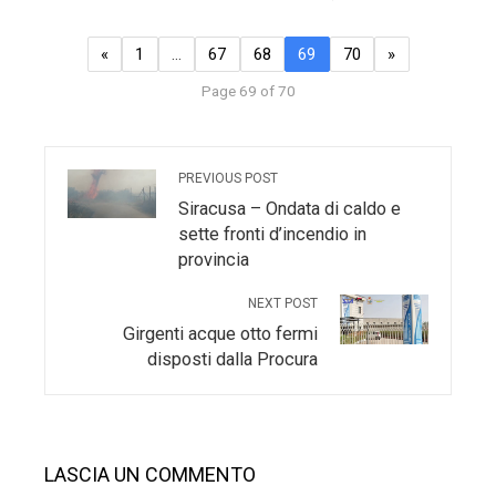
«
1
…
67
68
69
70
»
Page 69 of 70
PREVIOUS POST
Siracusa – Ondata di caldo e
sette fronti d’incendio in
provincia
NEXT POST
Girgenti acque otto fermi
disposti dalla Procura
LASCIA UN COMMENTO