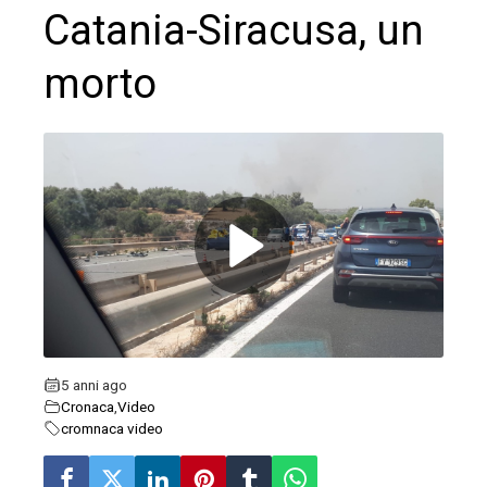
Catania-Siracusa, un
morto
ebook
ter
edIn
erest
5 anni ago
Cronaca
,
Video
mbleupon
cromnaca video
l