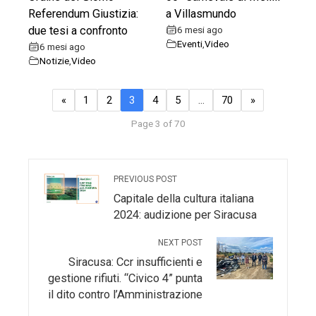
Referendum Giustizia:
a Villasmundo
due tesi a confronto
6 mesi ago
Eventi
,
Video
6 mesi ago
Notizie
,
Video
«
1
2
3
4
5
…
70
»
Page 3 of 70
PREVIOUS POST
Capitale della cultura italiana
2024: audizione per Siracusa
NEXT POST
Siracusa: Ccr insufficienti e
gestione rifiuti. “Civico 4” punta
il dito contro l’Amministrazione