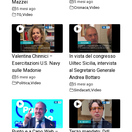
Mazzei
5 mesi ago
Cronaca
,
Video
5 mesi ago
TG
,
Video
Valentina Chinnici –
In vista del congresso
Esercitazioni U.S. Navy
Uiltec Sicilia, intervista
sulle Madonie
al Segretario Generale
5 mesi ago
Andrea Bottaro
Politica
,
Video
5 mesi ago
Sindacati
,
Video
Punto e a Capo Web –
Terzo mandato: Ddl