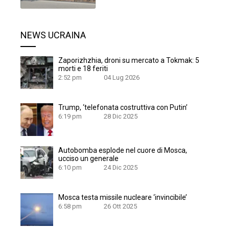
NEWS UCRAINA
Zaporizhzhia, droni su mercato a Tokmak: 5
morti e 18 feriti
2:52 pm
04 Lug 2026
Trump, ‘telefonata costruttiva con Putin’
6:19 pm
28 Dic 2025
Autobomba esplode nel cuore di Mosca,
ucciso un generale
6:10 pm
24 Dic 2025
Mosca testa missile nucleare ‘invincibile’
6:58 pm
26 Ott 2025