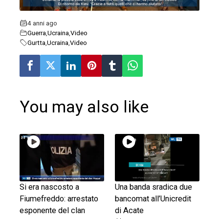
erest
4 anni ago
Guerra
,
Ucraina
,
Video
mbleupon
Gurtta
,
Ucraina
,
Video
l
You may also like
Si era nascosto a
Una banda sradica due
Fiumefreddo: arrestato
bancomat all’Unicredit
esponente del clan
di Acate