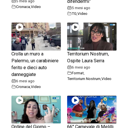
5 mesi ago
difendermi”
Cronaca
,
Video
5 mesi ago
TG
,
Video
Crolla un muro a
Territorium Nostrum,
Palermo, un carabiniere
Ospite Laura Serra
ferito e dieci auto
6 mesi ago
Format
,
danneggiate
Territorium Nostrum
,
Video
6 mesi ago
Cronaca
,
Video
Ordine del Giorno –
66° Carnevale di Melilli