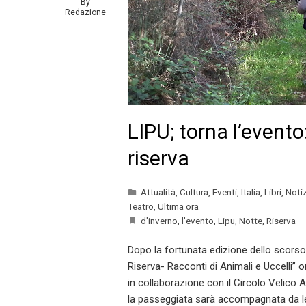
By
Redazione
LIPU; torna l’evento
riserva
Attualità
,
Cultura
,
Eventi
,
Italia
,
Libri
,
Notiz
Teatro
,
Ultima ora
d'inverno
,
l'evento
,
Lipu
,
Notte
,
Riserva
Dopo la fortunata edizione dello scorso 
Riserva- Racconti di Animali e Uccelli” o
in collaborazione con il Circolo Velico Ar
la passeggiata sarà accompagnata da let