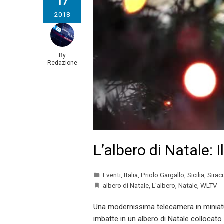
17
2018
By
Redazione
L’albero di Natale: 
Eventi
,
Italia
,
Priolo Gargallo
,
Sicilia
,
Sirac
albero di Natale
,
L'albero
,
Natale
,
WLTV
Una modernissima telecamera in miniatura 
imbatte in un albero di Natale collocato 