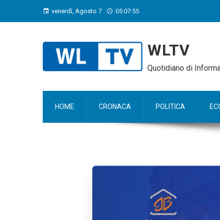
venerdì, Agosto 7
05:07:56
WLTV
Quotidiano di Infor
HOME
CRONACA
POLITICA
EC