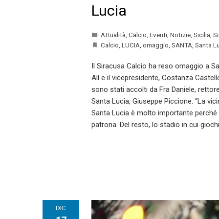
Lucia
Attualità
,
Calcio
,
Eventi
,
Notizie
,
Sicilia
,
S
Calcio
,
LUCIA
,
omaggio
,
SANTA
,
Santa L
Il Siracusa Calcio ha reso omaggio a San
Alì e il vicepresidente, Costanza Castello
sono stati accolti da Fra Daniele, retto
Santa Lucia, Giuseppe Piccione. “La vici
Santa Lucia è molto importante perché 
patrona. Del resto, lo stadio in cui gio
DIC