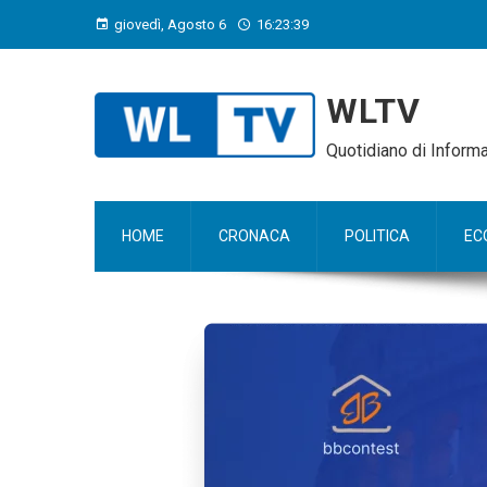
giovedì, Agosto 6
16:23:40
WLTV
Quotidiano di Infor
HOME
CRONACA
POLITICA
EC