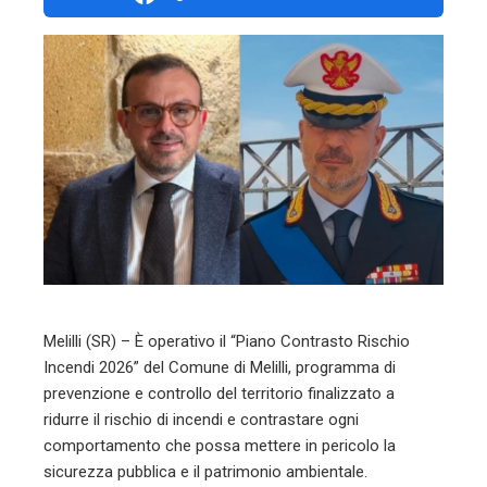
ebook
ter
edIn
erest
mbleupon
l
Melilli (SR) – È operativo il “Piano Contrasto Rischio
Incendi 2026” del Comune di Melilli, programma di
prevenzione e controllo del territorio finalizzato a
ridurre il rischio di incendi e contrastare ogni
comportamento che possa mettere in pericolo la
sicurezza pubblica e il patrimonio ambientale.