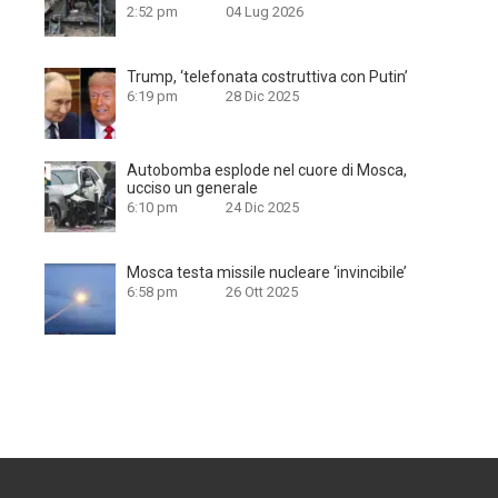
2:52 pm
04 Lug 2026
Trump, ‘telefonata costruttiva con Putin’
6:19 pm
28 Dic 2025
Autobomba esplode nel cuore di Mosca,
ucciso un generale
6:10 pm
24 Dic 2025
Mosca testa missile nucleare ‘invincibile’
6:58 pm
26 Ott 2025